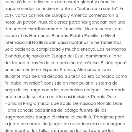
convirtió la estadística en una estafa global, y cómo las
tragamonedas se rindieron ante su “botón de la suerte”. En
2017, varios casinos de Europa y América comenzaron a
notar un patrón inusual: ciertas personas ganaban con una
frecuencia estadísticamente imposible. No era suerte, era
ciencia. Los Hermanos Blondas: Estafa Familiar a Nivel
Internacional No llevaban pasamontañas ni herramientas.
Solo paciencia, complicidad y mucho ensayo. Los hermanos
Blondas, originarios de Europa del Este, dominaron el arte
del fraude a través de la repetición milimétrica. El dúo operó
principalmente en España, Francia, Alemania e Italia
durante más de una década. Su técnica era conocida como
“el pulso invertido”: consistía en manipular el sistema de
pago de las tragamonedas mecánicas antiguas, insertando
una moneda sujeta a un hilo casi invisible. Ronald Dale
Harris: El Programador que Sabía Demasiado Ronald Dale
Harris conocía cada línea del código fuente de las
tragamonedas porque él mismo lo escribió. Trabajaba para
la junta de control de juegos de nevada y era el encargado
de encontrar las fallas y errores en los software de las