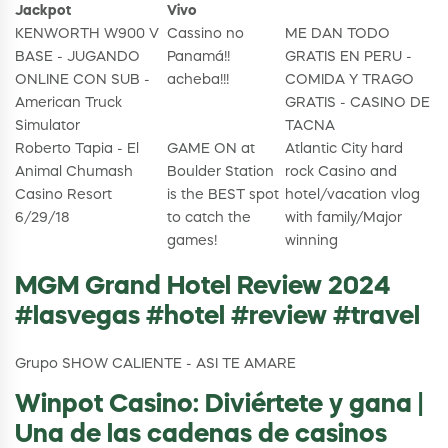
Jackpot
Vivo
KENWORTH W900 V
Cassino no
ME DAN TODO
BASE - JUGANDO
Panamá!!
GRATIS EN PERU -
ONLINE CON SUB -
acheba!!!
COMIDA Y TRAGO
American Truck
GRATIS - CASINO DE
Simulator
TACNA
Roberto Tapia - El
GAME ON at
Atlantic City hard
Animal Chumash
Boulder Station
rock Casino and
Casino Resort
is the BEST spot
hotel/vacation vlog
6/29/18
to catch the
with family/Major
games!
winning
MGM Grand Hotel Review 2024
#lasvegas #hotel #review #travel
Grupo SHOW CALIENTE - ASI TE AMARE
Winpot Casino: Diviértete y gana |
Una de las cadenas de casinos