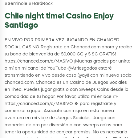
#Seminole #HardRock
Chile night time! Casino Enjoy
Santiago
EN VIVO POR PRIMERA VEZ JUGANDO EN CHANCED
SOCIAL CASINO Regístrate en Chanced.com ahora y recibe
tu bono de bienvenida de 50,000 GC y 5 SC GRATIS!
https://chanced.com/c/MASIVO ¡Muchas gracias por unirte
a mí en mi canal de YouTube @Arriesgados estaré
transmitiendo en vivo desde casa (¡yay!) con mi nuevo socio
chanced.com. Chanced es un Casino de Juegos Sociales
en línea. Puedes jugar gratis o con Sweeps Coins desde la
comodidad de tu hogar. Por favor, utiliza mi enlace 👉
https://chanced.com/c/MASIVO 🍀 para registrarte y
comenzar a jugar. Asóciate conmigo en esta nueva
aventura en mi viaje de Juegos Sociales. Juega con
monedas de oro por diversión o con sweeps coins para
tener la oportunidad de canjear premios. No es necesario