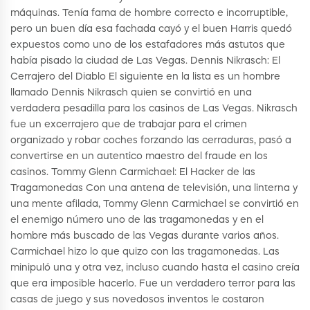
máquinas. Tenía fama de hombre correcto e incorruptible,
pero un buen día esa fachada cayó y el buen Harris quedó
expuestos como uno de los estafadores más astutos que
había pisado la ciudad de Las Vegas. Dennis Nikrasch: El
Cerrajero del Diablo El siguiente en la lista es un hombre
llamado Dennis Nikrasch quien se convirtió en una
verdadera pesadilla para los casinos de Las Vegas. Nikrasch
fue un excerrajero que de trabajar para el crimen
organizado y robar coches forzando las cerraduras, pasó a
convertirse en un autentico maestro del fraude en los
casinos. Tommy Glenn Carmichael: El Hacker de las
Tragamonedas Con una antena de televisión, una linterna y
una mente afilada, Tommy Glenn Carmichael se convirtió en
el enemigo número uno de las tragamonedas y en el
hombre más buscado de las Vegas durante varios años.
Carmichael hizo lo que quizo con las tragamonedas. Las
minipuló una y otra vez, incluso cuando hasta el casino creía
que era imposible hacerlo. Fue un verdadero terror para las
casas de juego y sus novedosos inventos le costaron