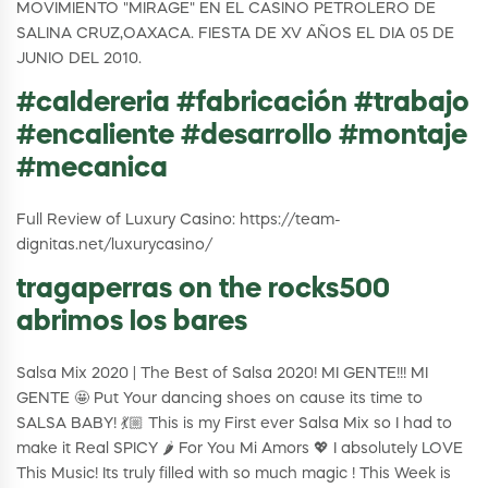
MOVIMIENTO "MIRAGE" EN EL CASINO PETROLERO DE
SALINA CRUZ,OAXACA. FIESTA DE XV AÑOS EL DIA 05 DE
JUNIO DEL 2010.
#caldereria #fabricación #trabajo
#encaliente #desarrollo #montaje
#mecanica
Full Review of Luxury Casino: https://team-
dignitas.net/luxurycasino/
tragaperras on the rocks500
abrimos los bares
Salsa Mix 2020 | The Best of Salsa 2020! MI GENTE!!! MI
GENTE 🤩⁣ Put Your dancing shoes on cause its time to
SALSA BABY! 💃🏼 This is my First ever Salsa Mix so I had to
make it Real SPICY 🌶 For You Mi Amors 💖 I absolutely LOVE
This Music! Its truly filled with so much magic ! This Week is