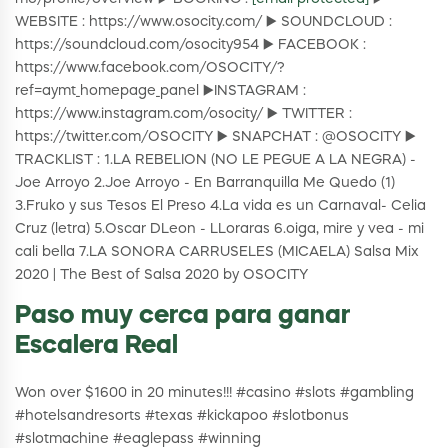
WEBSITE : https://www.osocity.com/ ▶ SOUNDCLOUD :
https://soundcloud.com/osocity954 ▶ FACEBOOK :
https://www.facebook.com/OSOCITY/?
ref=aymt_homepage_panel ▶INSTAGRAM :
https://www.instagram.com/osocity/ ▶ TWITTER :
https://twitter.com/OSOCITY ▶ SNAPCHAT : @OSOCITY ▶
TRACKLIST : 1.LA REBELION (NO LE PEGUE A LA NEGRA) -
Joe Arroyo 2.Joe Arroyo - En Barranquilla Me Quedo (1)
3.Fruko y sus Tesos El Preso 4.La vida es un Carnaval- Celia
Cruz (letra) 5.Oscar DLeon - LLoraras 6.oiga, mire y vea - mi
cali bella 7.LA SONORA CARRUSELES (MICAELA) Salsa Mix
2020 | The Best of Salsa 2020 by OSOCITY
Paso muy cerca para ganar
Escalera Real
Won over $1600 in 20 minutes!!! #casino #slots #gambling
#hotelsandresorts #texas #kickapoo #slotbonus
#slotmachine #eaglepass #winning