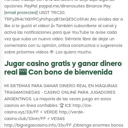
opciones: PayPal: paypal.me/dinerosuites Binance Pay:
[email protected]
USDT TRC20:
TRFy2R4c1XbYPCyhVhpcyB13eQESCoShAt ¡No olvides dar a
like si te gustó el vídeo! 👍 También subscríbete al canal y
activa las notificaciones para que YouTube te avise cada
vez que suba un nuevo vídeo. Siéntete libre de dejar un
comentario con tu opinión, crítica constructiva o sugerencia
sobre próximos vídeos 💬. Los quiero mucho.
Jugar casino gratis y ganar dinero
real 🎰 Con bono de bienvenida
MI SISTEMAS PARA GANAR DINERO REAL EN MÁQUINAS
TRAGAMONEDAS - CASINO ONLINE PARA JUGADORES
ARGENTINOS. La mayoría de las veces juego en estos
casinos en línea confiables: 🏆 ICE http://ice-
casino.xyz/33i/FF ⚡ VERDE http://verde-
casino.club/33ver/FF ⚡ VEGAS
http://bigvegascasino.info/33v/FF ¡Obtenga enormes bonos