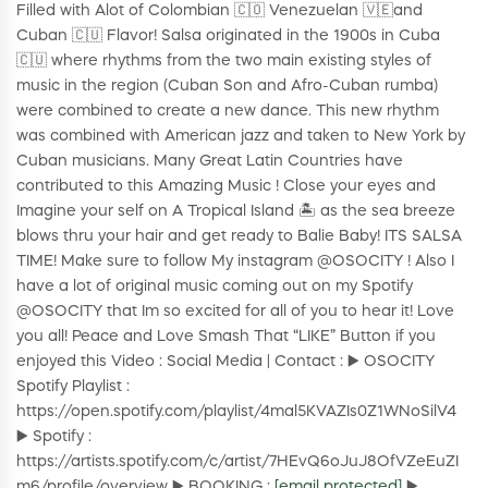
Filled with Alot of Colombian 🇨🇴 Venezuelan 🇻🇪and
Cuban 🇨🇺 Flavor! Salsa originated in the 1900s in Cuba
🇨🇺 where rhythms from the two main existing styles of
music in the region (Cuban Son and Afro-Cuban rumba)
were combined to create a new dance. This new rhythm
was combined with American jazz and taken to New York by
Cuban musicians. Many Great Latin Countries have
contributed to this Amazing Music ! Close your eyes and
Imagine your self on A Tropical Island 🏝 as the sea breeze
blows thru your hair and get ready to Balie Baby! ITS SALSA
TIME! Make sure to follow My instagram @OSOCITY ! Also I
have a lot of original music coming out on my Spotify
@OSOCITY that Im so excited for all of you to hear it! Love
you all! Peace and Love Smash That “LIKE” Button if you
enjoyed this Video : Social Media | Contact : ▶ OSOCITY
Spotify Playlist :
https://open.spotify.com/playlist/4mal5KVAZIs0Z1WNoSilV4
▶ Spotify :
https://artists.spotify.com/c/artist/7HEvQ6oJuJ8OfVZeEuZI
m6/profile/overview ▶ BOOKING :
[email protected]
▶