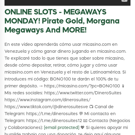
ONLINE SLOTS - MEGAWAYS
MONDAY! Pirate Gold, Morgana
Megaways And MORE!
En este vídeo aprenderás cómo usar micasino.com en
Venezuela y cómo ganar dinero jugando en micasino.com.
Te explicaré todo lo que tienes que saber sobre micasino,
desde cómo depositar, retirar, cómo jugar y cómo usar
micasino.com en Venezuela y el resto de Latinoamérica. Si
introduces mi código: BONO100 te darán el 100% de tu
primer depósito. ⇾ https://micasino.com/?pc=BONO100 📱
Mis redes sociales: https://www.twitter.com/DineroSuites
https://www.instagram.com/dinerosuites/
https://www.tiktok.com/@dinerosuitesve 📺 Canal de
Telegram: https://t.me/dinerosuites 💬 Mi contacto en
Telegram: https://t.me/dinerosuites12 📧 Contacto (Negocios
y Colaboraciones):
[email protected]
💖 Si quieres apoyar mi
humilde trabajo con una donación, te dejo aquí algunas