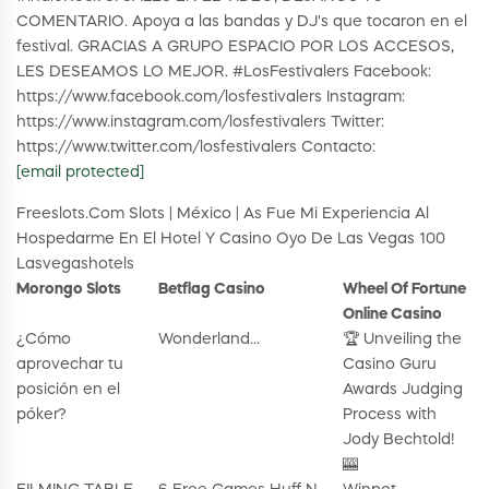
COMENTARIO. Apoya a las bandas y DJ's que tocaron en el
festival. GRACIAS A GRUPO ESPACIO POR LOS ACCESOS,
LES DESEAMOS LO MEJOR. #LosFestivalers Facebook:
https://www.facebook.com/losfestivalers Instagram:
https://www.instagram.com/losfestivalers Twitter:
https://www.twitter.com/losfestivalers Contacto:
[email protected]
Freeslots.Com Slots | México | As Fue Mi Experiencia Al
Hospedarme En El Hotel Y Casino Oyo De Las Vegas 100
Lasvegashotels
Morongo Slots
Betflag Casino
Wheel Of Fortune
Online Casino
¿Cómo
Wonderland...
🏆 Unveiling the
aprovechar tu
Casino Guru
posición en el
Awards Judging
póker?
Process with
Jody Bechtold!
🎰