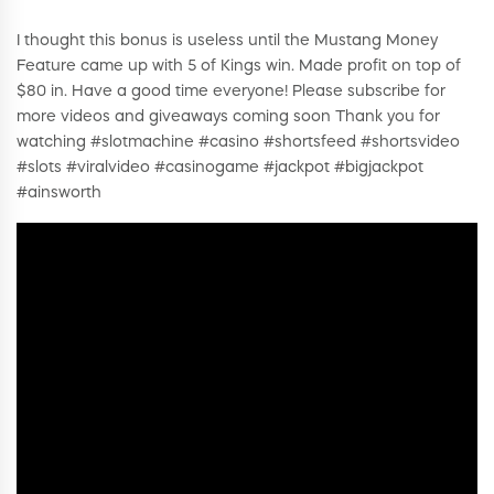
I thought this bonus is useless until the Mustang Money
Feature came up with 5 of Kings win. Made profit on top of
$80 in. Have a good time everyone! Please subscribe for
more videos and giveaways coming soon Thank you for
watching #slotmachine #casino #shortsfeed #shortsvideo
#slots #viralvideo #casinogame #jackpot #bigjackpot
#ainsworth