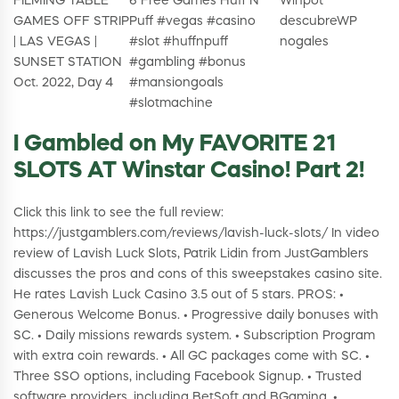
FILMING TABLE
6 Free Games Huff N
Winpot
GAMES OFF STRIP
Puff #vegas #casino
descubreWP
| LAS VEGAS |
#slot #huffnpuff
nogales
SUNSET STATION
#gambling #bonus
Oct. 2022, Day 4
#mansiongoals
#slotmachine
I Gambled on My FAVORITE 21
SLOTS AT Winstar Casino! Part 2!
Click this link to see the full review:
https://justgamblers.com/reviews/lavish-luck-slots/ In video
review of Lavish Luck Slots, Patrik Lidin from JustGamblers
discusses the pros and cons of this sweepstakes casino site.
He rates Lavish Luck Casino 3.5 out of 5 stars. PROS: •
Generous Welcome Bonus. • Progressive daily bonuses with
SC. • Daily missions rewards system. • Subscription Program
with extra coin rewards. • All GC packages come with SC. •
Three SSO options, including Facebook Signup. • Trusted
software providers, including BetSoft and BGaming. •