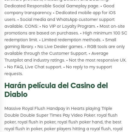
Dedicated Responsible Social Gameplay page. • Good
company transparency. • Dedicated mobile app for iOS
users. • Social media and WhatsApp customer support
available. CONS: • No VIP or Loyalty Program. • Most on-site
promotions are based on purchases. • High minimum 100 SC
redemption limit. • Limited redemption methods. • Small
gaming library. • No Live Dealer games. • RGB tools are only
available through the Customer Support. • Average
Trustpilot and industry ratings. • Not the most responsive UX.
• No FAQ, Live Chat support. • No reply to my support
requests.
Harán película del Casino del
Diablo
Massive Royal Flush Handpay in Hearts playing Triple
Double Double Super Times Pay Video Poker. royal flush
poker, royal flush in poker, royal flush poker hand, the best
royal flush in poker, poker players hitting a royal flush, royal