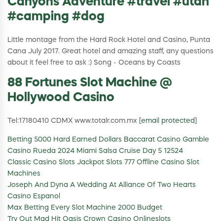
Canyons Adventure #travel #utah
#camping #dog
Little montage from the Hard Rock Hotel and Casino, Punta
Cana July 2017. Great hotel and amazing staff, any questions
about it feel free to ask :) Song - Oceans by Coasts
88 Fortunes Slot Machine @
Hollywood Casino
Tel:17180410 CDMX www.totalr.com.mx
[email protected]
Betting 5000 Hard Earned Dollars Baccarat Casino Gamble
Casino Rueda 2024 Miami Salsa Cruise Day 5 12524
Classic Casino Slots Jackpot Slots 777 Offline Casino Slot
Machines
Joseph And Dyna A Wedding At Alliance Of Two Hearts
Casino Espanol
Max Betting Every Slot Machine 2000 Budget
Try Out Mad Hit Oasis Crown Casino Onlineslots