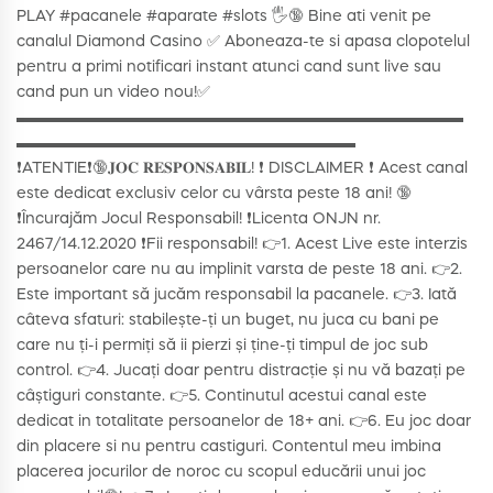
PLAY #pacanele #aparate #slots 🖐🔞 Bine ati venit pe
canalul Diamond Casino ✅ Aboneaza-te si apasa clopotelul
pentru a primi notificari instant atunci cand sunt live sau
cand pun un video nou!✅
▬▬▬▬▬▬▬▬▬▬▬▬▬▬▬▬▬▬▬▬▬▬▬▬▬▬▬▬▬
▬▬▬▬▬▬▬▬▬▬▬▬▬▬▬▬▬▬▬▬▬▬
❗️ATENTIE❗️🔞𝐉𝐎𝐂 𝐑𝐄𝐒𝐏𝐎𝐍𝐒𝐀𝐁𝐈𝐋! ❗ DISCLAIMER ❗ Acest canal
este dedicat exclusiv celor cu vârsta peste 18 ani! 🔞
❗Încurajăm Jocul Responsabil! ❗Licenta ONJN nr.
2467/14.12.2020 ❗Fii responsabil! 👉1. Acest Live este interzis
persoanelor care nu au implinit varsta de peste 18 ani. 👉2.
Este important să jucăm responsabil la pacanele. 👉3. Iată
câteva sfaturi: stabilește-ți un buget, nu juca cu bani pe
care nu ți-i permiți să ii pierzi și ține-ți timpul de joc sub
control. 👉4. Jucați doar pentru distracție și nu vă bazați pe
câștiguri constante. 👉5. Continutul acestui canal este
dedicat in totalitate persoanelor de 18+ ani. 👉6. Eu joc doar
din placere si nu pentru castiguri. Contentul meu imbina
placerea jocurilor de noroc cu scopul educării unui joc