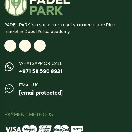
PADEL PARK is a sports community located at the Ripe
market in Dubai Police academy.
WHATSAPP OR CALL
+971 58 590 8921
EMAIL US
[email protected]
PAYMENT METHODS