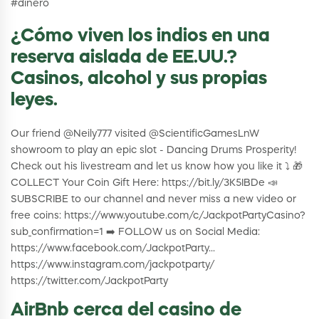
#dinero
¿Cómo viven los indios en una
reserva aislada de EE.UU.?
Casinos, alcohol y sus propias
leyes.
Our friend @Neily777 visited @ScientificGamesLnW
showroom to play an epic slot - Dancing Drums Prosperity!
Check out his livestream and let us know how you like it ⤵️ 🎁
COLLECT Your Coin Gift Here: https://bit.ly/3K5IBDe 📣
SUBSCRIBE to our channel and never miss a new video or
free coins: https://www.youtube.com/c/JackpotPartyCasino?
sub_confirmation=1 ➡️ FOLLOW us on Social Media:
https://www.facebook.com/JackpotParty...
https://www.instagram.com/jackpotparty/
https://twitter.com/JackpotParty
AirBnb cerca del casino de