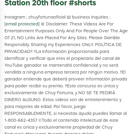
Station 20th floor #shorts
Instagram ; chuyfortunaoficial 📧 business inquiries ;
[email protected]
🚨 Disclaimer: These Videos Are For
Entertainment Purposes Only And For People Over The Age
Of 21, NO Links Are Placed For Any Sites. Please Gamble
Responsibly. Sharing my Experiences ONLY. POLÍTICA DE
PRIVACIDAD‼️ ‼️La información proporcionada para
identificar y verificar que eres el propietario del canal de
YouTube ganador se mantendrá confidencial y no será
vendida a ninguna empresa tercera por ningún motivo. ‼️El
ganador entiende que deberá proveer información privada
para poder recibir su premio. ‼️Este concurso es única y
exclusivamente de Chuy Fortuna, y NO SE TE PEDIRÁ
DINERO ALGUNO. Estos videos son de entretenimiento y
para mayores de edad. Por favor, juega
RESPONSABLEMENTE, si necesitas ayuda puedes llamar al
1-800-662-4357 ©Todo el contenido intelectual de este
canal es única y exclusivamente propiedad de Chuy